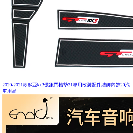
2020-2021款起亞kx3傲跑門槽墊21專用改裝配件裝飾內飾20汽
車用品