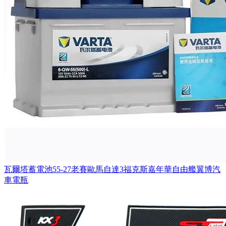
瓦爾塔蓄電池55-27老賽歐馬自達3福克斯嘉年華自由艦翼博汽
車電瓶