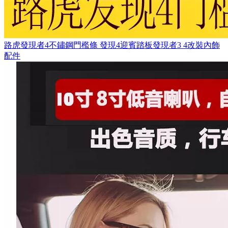
路虎發現者4不鏽鋼門檻條 發現4迎賓踏板發現者3 4改裝內飾
配件