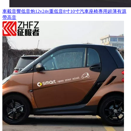
車載音響低音炮12v24v重低音8寸10寸汽車座椅專用超薄有源
帶高音