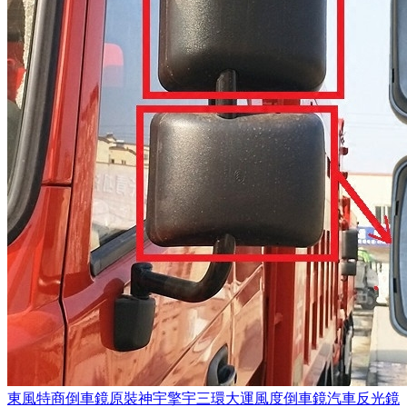
東風特商倒車鏡原裝神宇擎宇三環大運風度倒車鏡汽車反光鏡