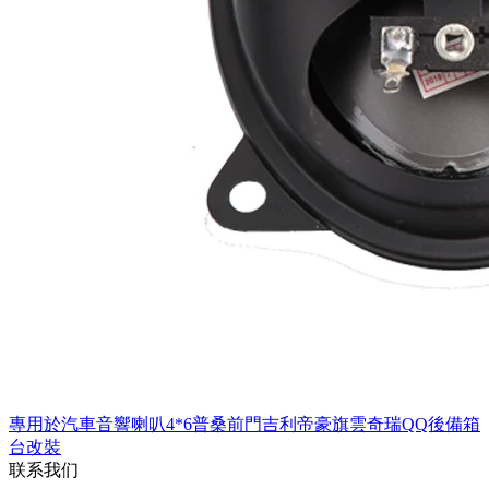
專用於汽車音響喇叭4*6普桑前門吉利帝豪旗雲奇瑞QQ後備箱
台改裝
联系我们