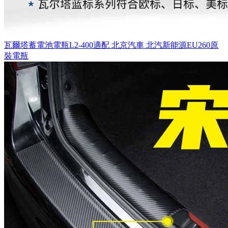
瓦爾塔蓄電池電瓶L2-400適配 北京汽車 北汽新能源EU260原
裝電瓶