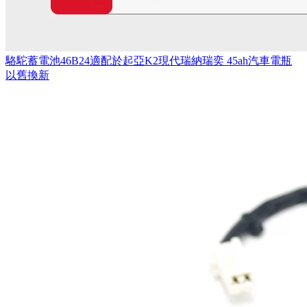
駱駝蓄電池46B24適配於起亞K2現代瑞納瑞奕 45ah汽車電瓶
以舊換新