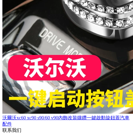
沃爾沃xc60 xc90 s90/60 v90內飾改裝鑲鑽一鍵啟動旋鈕蓋汽車
配件
联系我们