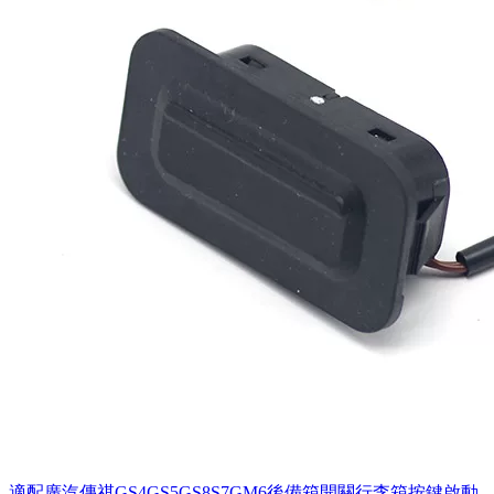
適配廣汽傳祺GS4GS5GS8S7GM6後備箱開關行李箱按鍵啟動