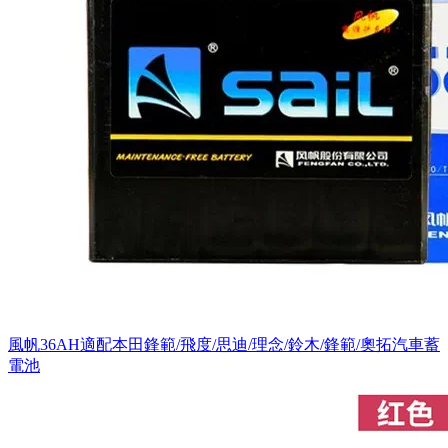
風帆36AH適配本田鋒範/飛度/思迪/理念/鈴木/鋒範/奧拓汽車蓄
電池