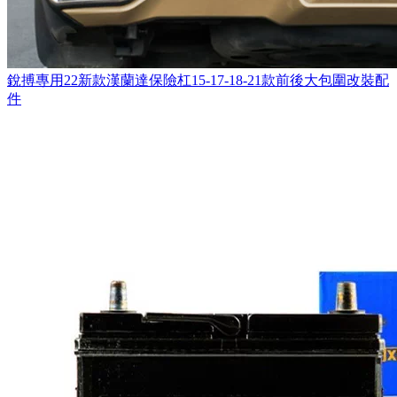
銳搏專用22新款漢蘭達保險杠15-17-18-21款前後大包圍改裝配
件