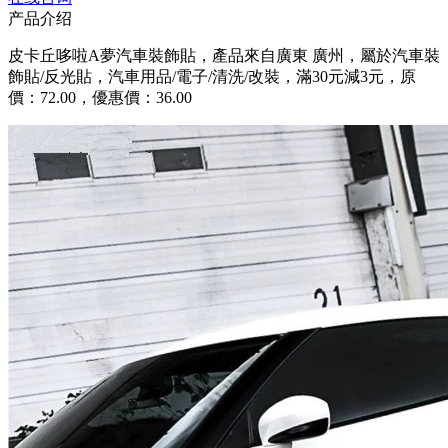
产品介绍
皮卡丘哆啦A夢汽車裝飾貼，產品來自廣東 廣州，屬於汽車裝
飾貼/反光貼，汽車用品/電子/清洗/改裝，滿30元減3元，原
價：72.00，優惠價：36.00