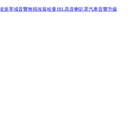
2新淩派享域音響無損改裝哈曼JBL高音喇叭罩汽車音響升級