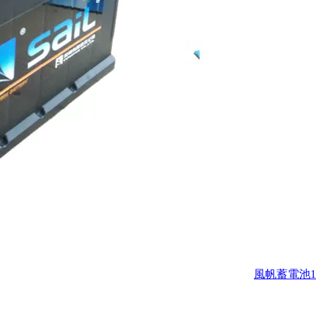
風帆蓄電池1