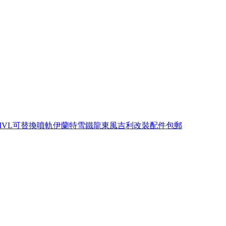
MVL可替換噴軌伊蘭特雪鐵龍東風吉利改裝配件包郵