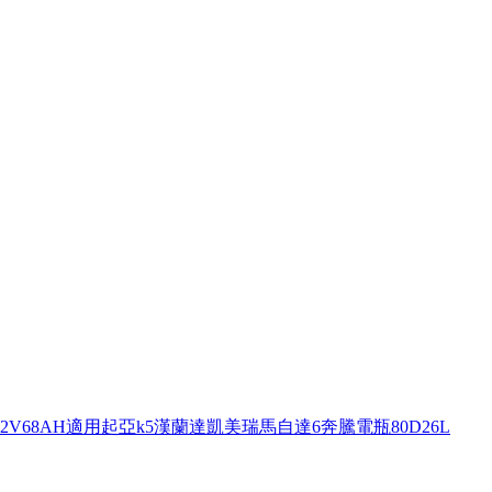
2V68AH適用起亞k5漢蘭達凱美瑞馬自達6奔騰電瓶80D26L