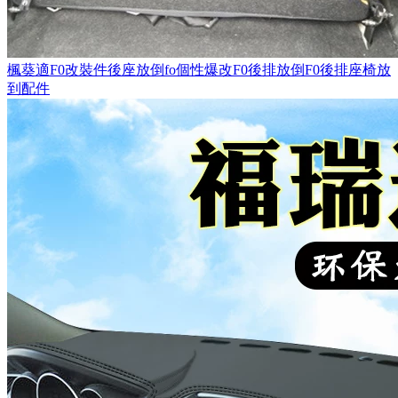
楓葵適F0改裝件後座放倒fo個性爆改F0後排放倒F0後排座椅放
到配件