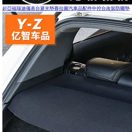
起亞福瑞迪儀表台避光墊賽拉圖汽車品配件中控台改裝防曬墊