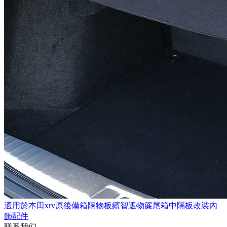
適用於本田xrv原後備箱隔物板繽智遮物簾尾箱中隔板改裝內
飾配件
联系我们