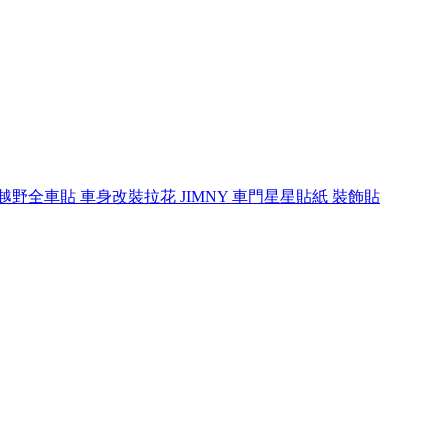
越野全車貼 車身改裝拉花 JIMNY 車門星星貼紙 裝飾貼