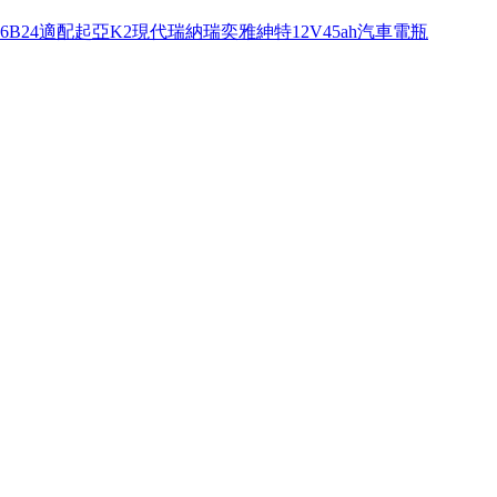
6B24適配起亞K2現代瑞納瑞奕雅紳特12V45ah汽車電瓶