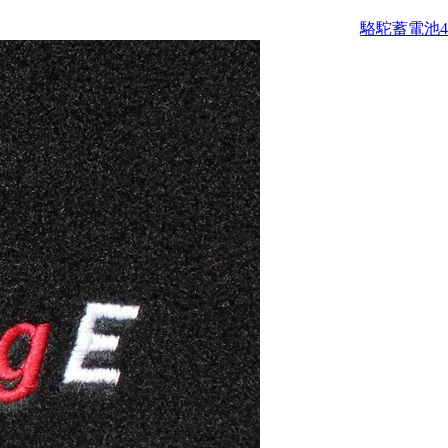
駱駝蓄電池4