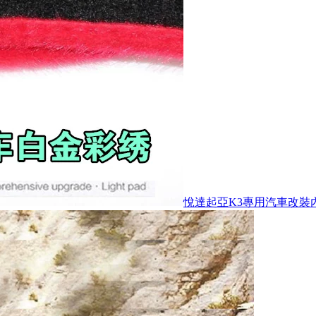
悅達起亞K3專用汽車改裝