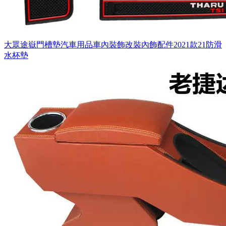
大眾途嶽門槽墊汽車用品車內裝飾改裝內飾配件2021款21防滑
水杯墊