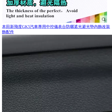
本田新飛度GK5汽車專用中控儀表台防曬遮光避光墊內飾改裝
飾配件