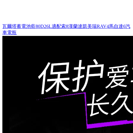
瓦爾塔蓄電池藍80D26L適配索8漢蘭達凱美瑞RAV4馬自達6汽
車電瓶