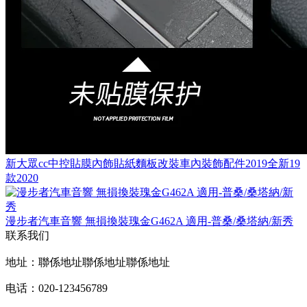
新大眾cc中控貼膜內飾貼紙麵板改裝車內裝飾配件2019全新19
款2020
漫步者汽車音響 無損換裝瑰金G462A 適用-普桑/桑塔納/新秀
联系我们
地址：聯係地址聯係地址聯係地址
电话：020-123456789