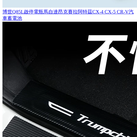
博世Q85L啟停電瓶馬自達昂克賽拉阿特茲CX-4 CX-5 CR-V汽
車蓄電池