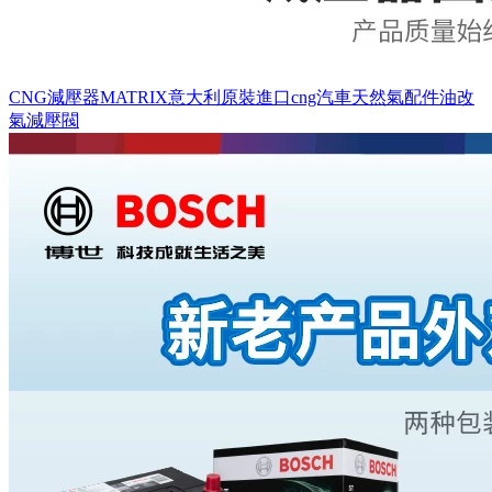
CNG減壓器MATRIX意大利原裝進口cng汽車天然氣配件油改
氣減壓閥