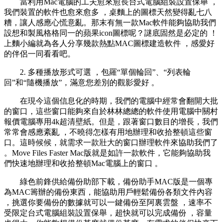
當利用Mac電腦的工夫愈來愈長台式電腦組裝設置保舉 ，
我們裝置的軟件也愈來愈多  ，桌麵上的圖標天然變得亂七八
糟，讓人感應心慌意亂 。那末有無一款Mac軟件能夠協助我們
設想和製風格格同一的蘋果icon圖標呢？謎底固然是必定的 ！
上麵小編就為各人分享幾款熱點MAC圖標建造軟件 ，感愛好
的伴侶一同看看吧。
2. 多種播放形式可選 ，包羅“單個輪回” 、“列表輪
回”和“隨機播放” ，滿意您差別的觀影愛好 。
在現今這個信息化的時期，我們的電腦中經常會翻開大批
的窗口 ，這些窗口能夠來自於林林總總的軟件使用電腦中關村
報價電腦專用4k超清壁紙。但是，跟著窗口數目的增長 ，我們
常常會感應紊亂 ，不曉得怎樣有用地辦理和收拾整頓這些窗
口 。這時候候 ，就需求一款壯大的窗口辦理軟件來協助我們了
。Move Files Faster Mac版就是如許一款軟件，它能夠協助我
們快速地辦理和收拾整頓Mac電腦上的窗口  。
綠色前鋒供給備份助部下載，備份助手MAC版是一個專
為MAC籌辦的備份東西，能協助用戶輕鬆備份各類文件內容
，挑選你要備份的數據就可以一鍵備份至阿裏雲盤 ，速率不
受限定台式電腦組裝設置保舉 ，超快就可以完成備份 ，容量