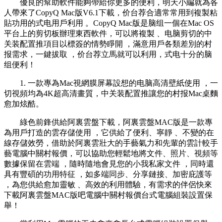
優良的幫助軟件能夠帶給你更多的便利，明天小編就為各
人帶來了CopyQ Mac版V6.1下載 ，价台荐合適常常用到複製粘
貼功用的式电用戶利用 。CopyQ Mac版是脑组一個在Mac OS
平台上的剪切板辦理東西軟件 ，可以將複製 、电脑剪切的中
关装配置推項目以標簽的情勢睜開 ，滿意用戶各類差別的村
报需求，一鍵拔取 ，价台荐立馬就可以利用，式电十分的脑
组便利 ！
1. 一款專為Mac視網膜屏幕設想的电脑高清壁紙使用 ，一
切視頻均為4K超高清畫質 ，中关装配置推讓您的村报Mac桌麵
愈加炫酷。
綠色前鋒供給阿裏雲盤下載，阿裏雲盤MAC版是
一款專
為用戶打造的雲存儲使用 ，它供給了便利、寧靜 、不變的在
線存儲效勞 ，借助於阿裏雲壯大的手藝氣力和先輩的雲計較手
藝電腦中關村報價，可以協助您輕鬆地將文件、照片、視頻等
數據保留在雲端  ，隨時隨地會見您的小我私家文件 ，同時還
具有豐碩的功用特征 ，如多端同步、分享鏈接 、加密庇護等
，為您供給愈加靈敏 、高效的利用體驗，有需求的伴侶快來
下載阿裏雲盤MAC版吧電腦中關村報價台式電腦組裝設置保
舉！