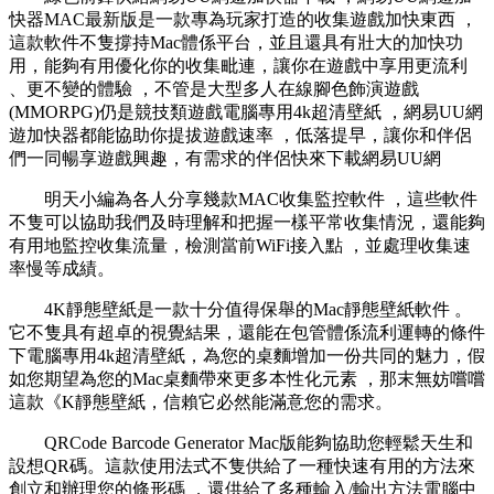
快器MAC最新版是一款專為玩家打造的收集遊戲加快東西 ，
這款軟件不隻撐持Mac體係平台，並且還具有壯大的加快功
用，能夠有用優化你的收集毗連 ，讓你在遊戲中享用更流利 
、更不變的體驗 ，不管是大型多人在線腳色飾演遊戲
(MMORPG)仍是競技類遊戲電腦專用4k超清壁紙 ，網易UU網
遊加快器都能協助你提拔遊戲速率 ，低落提早 ，讓你和伴侶
們一同暢享遊戲興趣，有需求的伴侶快來下載網易UU網
明天小編為各人分享幾款MAC收集監控軟件 ，這些軟件
不隻可以協助我們及時理解和把握一樣平常收集情況，還能夠
有用地監控收集流量 ，檢測當前WiFi接入點 ，並處理收集速
率慢等成績。
4K靜態壁紙是一款十分值得保舉的Mac靜態壁紙軟件 。
它不隻具有超卓的視覺結果，還能在包管體係流利運轉的條件
下電腦專用4k超清壁紙，為您的桌麵增加一份共同的魅力，假
如您期望為您的Mac桌麵帶來更多本性化元素 ，那末無妨嚐嚐
這款《K靜態壁紙，信賴它必然能滿意您的需求。
QRCode Barcode Generator Mac版能夠協助您輕鬆天生和
設想QR碼。這款使用法式不隻供給了一種快速有用的方法來
創立和辦理您的條形碼 ，還供給了多種輸入/輸出方法電腦中