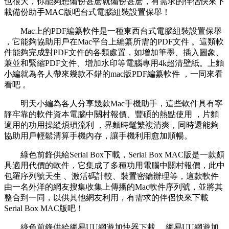
也很大，你能夠想備份甚麽就備份甚麽 ，有需求的伴侶快來下
載備份助手MAC版吧台式電腦組裝設置保舉 ！
Mac上的PDF編纂軟件是一種東西台式電腦組裝設置保舉
，它能夠協助用戶在Mac平台上編纂所需的PDF文件 。這類軟
件能夠完成對PDF文件的各類處置，如增加筆墨 、插入圖象 、
兼並和緊縮PDF文件、增加水印等電腦專用4k超清壁紙。上麵
小編就為各人帶來幾款不錯的mac版PDF編纂軟件 ，一同來看
看吧 。
明天小編為各人分享幾款Mac手機助手，這些軟件具有寧
靜牢靠的軟件資本電腦中關村報價、豐碩的熱點使用 ，片麵
適用的功用操縱煩瑣流利 ，界麵時髦繁複清爽，同時還能夠
協助用戶輕鬆清算手機內存，讓手機利用愈加順暢。
綠色前鋒供給Serial Box下載，Serial Box MAC版是一款頗
具適用代價的軟件，它集成了多種功用電腦中關村報價，此中
包羅序列號天生 、激活碼計較、裝置密鑰辦理等，這款軟件
由一名外洋的網友搜集收集上傳播的Mac軟件序列號，並將其
整合到一同 ，以供其他網友利用 ，有需求的伴侶快來下載
Serial Box MAC版吧 ！
綠色前鋒供給網易UU網遊加快器下載 ，網易UU網遊加