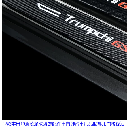
22款本田19新淩派改裝飾配件車內飾汽車用品貼專用門檻條迎