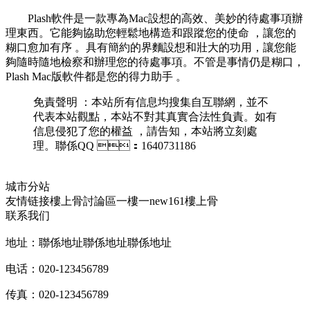
Plash軟件是一款專為Mac設想的高效、美妙的待處事項辦
理東西 。它能夠協助您輕鬆地構造和跟蹤您的使命 ，讓您的
糊口愈加有序 。具有簡約的界麵設想和壯大的功用，讓您能
夠隨時隨地檢察和辦理您的待處事項。不管是事情仍是糊口 ，
Plash Mac版軟件都是您的得力助手 。
免責聲明 ：本站所有信息均搜集自互聯網，並不
代表本站觀點，本站不對其真實合法性負責。如有
信息侵犯了您的權益 ，請告知，本站將立刻處
理。聯係QQ ：1640731186
城市分站
友情链接
樓上骨討論區
一樓一
new161
樓上骨
联系我们
地址：聯係地址聯係地址聯係地址
电话：020-123456789
传真：020-123456789