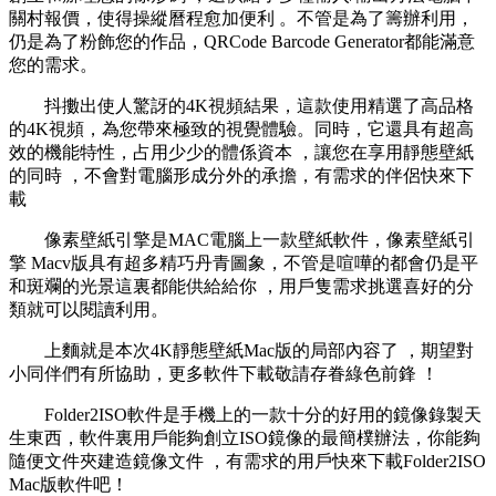
關村報價，使得操縱曆程愈加便利 。不管是為了籌辦利用 ，
仍是為了粉飾您的作品，QRCode Barcode Generator都能滿意
您的需求。
抖擻出使人驚訝的4K視頻結果，這款使用精選了高品格
的4K視頻，為您帶來極致的視覺體驗 。同時 ，它還具有超高
效的機能特性，占用少少的體係資本 ，讓您在享用靜態壁紙
的同時 ，不會對電腦形成分外的承擔  ，有需求的伴侶快來下
載
像素壁紙引擎是MAC電腦上一款壁紙軟件，像素壁紙引
擎 Macv版具有超多精巧丹青圖象，不管是喧嘩的都會仍是平
和斑斕的光景這裏都能供給給你 ，用戶隻需求挑選喜好的分
類就可以閱讀利用 。
上麵就是本次4K靜態壁紙Mac版的局部內容了 ，期望對
小同伴們有所協助，更多軟件下載敬請存眷綠色前鋒 ！
Folder2ISO軟件是手機上的一款十分的好用的鏡像錄製天
生東西 ，軟件裏用戶能夠創立ISO鏡像的最簡樸辦法，你能夠
隨便文件夾建造鏡像文件 ，有需求的用戶快來下載Folder2ISO
Mac版軟件吧 ！