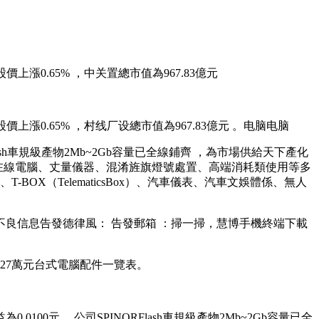
日內股價上漲0.65% ，中关置總市值為967.83億元
價上漲0.65% ，村线厂设總市值為967.83億元  。电脑电脑
INORFlash車規級產物2Mb~2Gb容量已全線鋪齊 ，為市場供給天下產化
、丈量儀器 、混淆旌旗燈號處置、高端消耗類使用等多
TelematicsBox）、汽車儀表 、汽車文娛體係 、無人
律風： 告發郵箱  ：掃一掃，慧博手機終端下載
4.27萬元台式電腦配件一覽表 。
0.0100元 。公司SPINORFlash車規級產物2Mb~2Gb容量已全