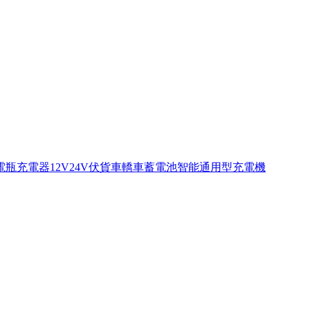
電瓶充電器12V24V伏貨車轎車蓄電池智能通用型充電機