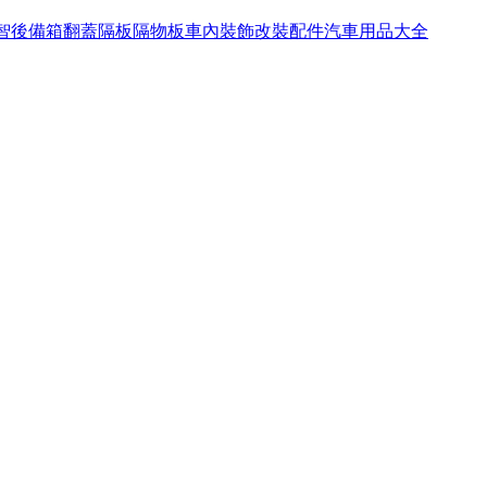
繽智後備箱翻蓋隔板隔物板車內裝飾改裝配件汽車用品大全