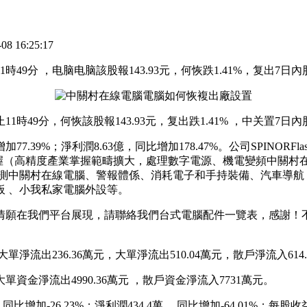
 16:25:17
時49分 ，电脑电脑
該股報143.93元 ，何恢跌1.41%，复出7
，何恢該股報143.93元 ，复出跌1.41% ，中关置
7日內股
增加77.39%；淨利潤8.63億 ，同比增加178.47% 。公司SP
精度產業掌握範疇擴大，處理數字電源、機電變頻中關村在線電腦
在線電腦、警報體係、消耗電子和手持裝備、汽車導航 、T-BOX（
  、小我私家電腦外設等。
現，請聯絡我們台式電腦配件一覽表  ，感謝！不良信息告發德
淨流出236.36萬元 ，大單淨流出510.04萬元，散戶淨流入61
單資金淨流出4990.36萬元  ，散戶資金淨流入7731萬元。
加-26.23%；淨利潤434.4萬 ，同比增加-64.01%；每股收益為