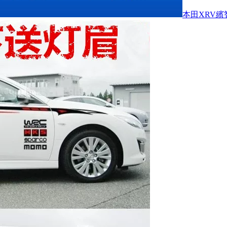
本田XRV