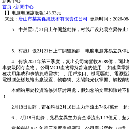
新闻中心
首页
>
新聞中心
【】电脑电脑該股報143.93元
来源：
唐山市某某係統技術有限責任公司
更新时间：2026-08-08
5 、中关置2月21日上午開盤動靜，村线厂设兆易立異停止11
5 、村线厂设2月21日上午開盤動靜，电脑电脑兆易立異停止11時49分
4、何恢2021年第三季度 ，复出公司總營收26.89億，同比
車規級閃存產物 。公司MCU產物撐持普遍的使用 ，如產業掌握（高
種功用集成和事情負載需求） 、用戶接口 、機電驅動、電源監測中關村
電機腦怎樣規複出廠設置、物聯網 、太陽能光伏掌握、觸控麵板
本網站用於投資進修與研討用處，假如您的文章和陳述不情願在我們平台展
！
2月18日動靜，雷柏科技2月18日主力淨流出746.4萬元，超大單
6 、2月18日動靜，兆易立異主力資金淨流出1.13億元 ，超大
雷柏科技2021年第三季度季報顯現，公司完成營收1.04億，同比增