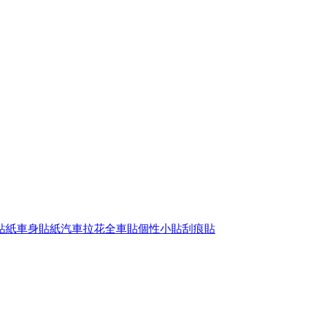
貼紙車身貼紙汽車拉花全車貼個性小貼刮痕貼